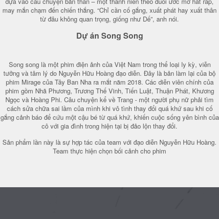
dựa vào câu chuyện bản thân – một thanh niên theo đuổi ước mơ hát rap,
may mắn chạm đến chiến thắng. “Chỉ cần cố gắng, xuất phát hay xuất thân
từ đâu không quan trọng, giống như Dế”, anh nói.
Dự án Song Song
Song song là một phim điện ảnh của Việt Nam trong thể loại ly kỳ, viễn
tưởng và tâm lý do Nguyễn Hữu Hoàng đạo diễn. Đây là bản làm lại của bộ
phim Mirage của Tây Ban Nha ra mắt năm 2018. Các diễn viên chính của
phim gồm Nhã Phương, Trương Thế Vinh, Tiến Luật, Thuận Phát, Khương
Ngọc và Hoàng Phi. Câu chuyện kể về Trang - một người phụ nữ phải tìm
cách sửa chữa sai lầm của mình khi vô tình thay đổi quá khứ sau khi cố
gắng cảnh báo để cứu một cậu bé từ quá khứ, khiến cuộc sống yên bình của
cô với gia đình trong hiện tại bị đảo lộn thay đổi.
Sản phẩm lần này là sự hợp tác của team với đạo diễn Nguyễn Hữu Hoàng.
Team thực hiện chọn bối cảnh cho phim