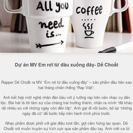
Dự án MV Em rơi từ đâu xuống đây- Dế Choắt
Rapper Dế Choắt ra MV “Em rơi từ đâu xuống đây” – sản phẩm đầu tiên sau
hai tháng chiến thắng “Rap Việt”.
Anh kết hợp một nghệ nhân đàn bầu với ý tưởng rap trên nền nhạc cụ dân
tộc. Bài hát là lời tâm sự của chàng trai trưởng thành, nhận ra mình “đã khác
rất nhiều so với những ngày còn đến lớp”. Anh gạt đi nỗi buồn, bỏ lại “những
ngày đã cũ” để bước tiếp trên hành trình phía trước.
Nhạc phẩm được phối với giai điệu tươi tắn, gợi cảm hứng lạc quan. Dế
Choắt nói muốn truyền sự tích cực qua sản phẩm đầu tay. Anh viết ca từ