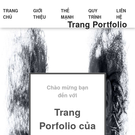
TRANG
GIỚI
THẾ
QUY
LIÊN
CHỦ
THIỆU
MẠNH
TRÌNH
HỆ
Trang Portfolio
Chào mừng bạn
đến với
Trang
Porfolio của